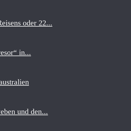
eisens oder 22...
esor“ in...
ustralien
eben und den...