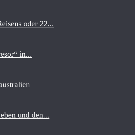
eisens oder 22...
esor“ in...
ustralien
eben und den...