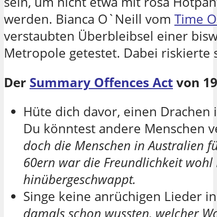
sein, um nicht etwa mit rosa Hotpan
werden. Bianca O`Neill vom
Time O
verstaubten Überbleibsel einer bisw
Metropole getestet. Dabei riskierte 
Der
Summary Offences Act
von 19
Hüte dich davor, einen Drachen in
Du könntest andere Menschen v
doch die Menschen in Australien fü
60ern war die Freundlichkeit wohl 
hinübergeschwappt.
Singe keine anrüchigen Lieder i
damals schon wussten, welcher Wo