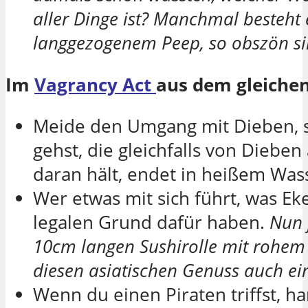
aller Dinge ist? Manchmal besteht 
langgezogenem Peep, so obszön sin
Im
Vagrancy Act
aus dem gleichen
Meide den Umgang mit Dieben, se
gehst, die gleichfalls von Diebe
daran hält, endet in heißem Was
Wer etwas mit sich führt, was E
legalen Grund dafür haben.
Nun j
10cm langen Sushirolle mit rohem 
diesen asiatischen Genuss auch ei
Wenn du einen Piraten triffst, h