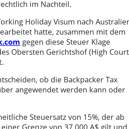
chtlich im Nachteil.
orking Holiday Visum nach Australie
 gearbeitet hatte, zusammen mit dem
k.com
gegen diese Steuer Klage
 des Obersten Gerichtshof (High Court
t.
entscheiden, ob die Backpacker Tax
auber angewendet werden kann oder
heitliche Steuersatz von 15%, der ab
 einer Grenze von 37.000 A$ gilt und